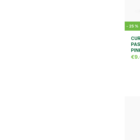
-
25
%
CUR
PAS
PIN
€9