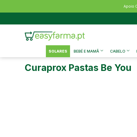
Apoio C
SOLARES
BEBÉ E MAMÃ
CABELO
Curaprox Pastas Be You