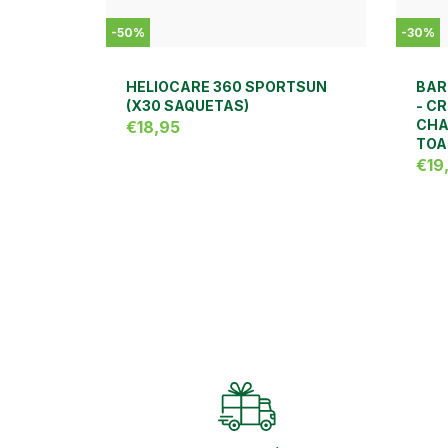
-
50
%
-
30
%
HELIOCARE 360 SPORTSUN
BAR
(X30 SAQUETAS)
- C
CHA
€18,95
TOA
€19