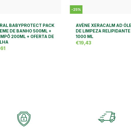
-
25
%
RAL BABYPROTECT PACK
AVÈNE XERACALM AD ÓL
REME DE BANHO 500ML +
DE LIMPEZA RELIPIDANTE
MPÔ 200ML + OFERTA DE
1000 ML
LHA
€19,43
,61