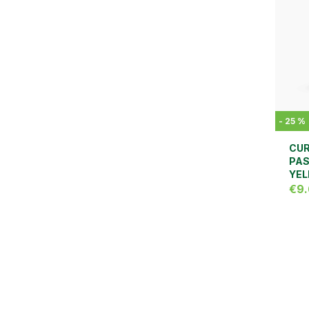
-
25
%
CUR
PAS
YEL
€9