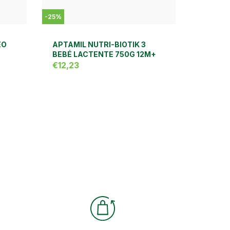
-
25
%
EO
APTAMIL NUTRI-BIOTIK 3
BEBÉ LACTENTE 750G 12M+
€12,23