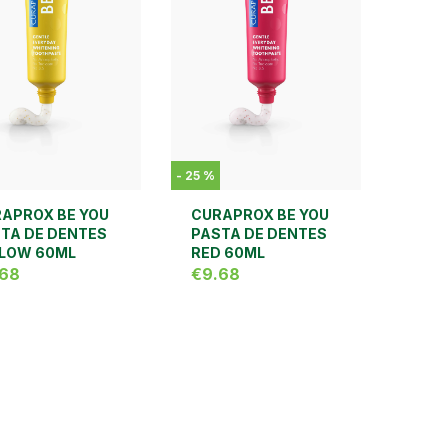
-
25
%
APROX BE YOU
CURAPROX BE YOU
TA DE DENTES
PASTA DE DENTES
LOW 60ML
RED 60ML
.68
€9.68