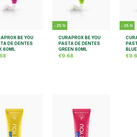
-
25
%
-
25
%
APROX BE YOU
CURAPROX BE YOU
CURA
TA DE DENTES
PASTA DE DENTES
PAST
K 60ML
GREEN 60ML
BLUE
.68
€9.68
€9.