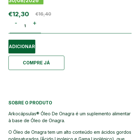
30/08/2026
€12,30
€16,40
-
+
ADICIONAR
COMPRE JÁ
SOBRE O PRODUTO
Arkocápsulas® Óleo De Onagra é um suplemento alimentar
à base de Óleo de Onagra.
O Óleo de Onagra tem um alto conteúdo em ácidos gordos
polinsaturados (Ácido Linoleico e Gama Linolénico), que…